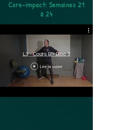
Core-impact: Semaines 21
à 24
L3 - Cours B - Bloc 3
Lire la vidéo