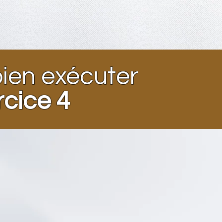
en exécuter
rcice 4