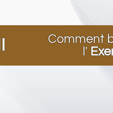
Comment bi
I
l'
Exe