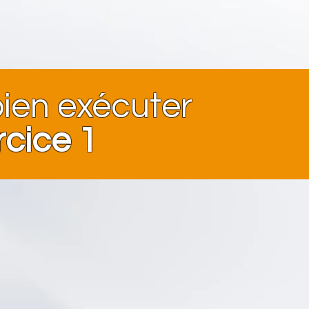
en exécuter
rcice 1