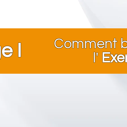
Comment bi
e I
l'
Exe