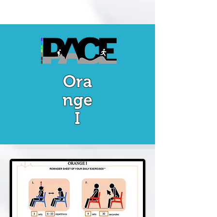
Ora
nge
I