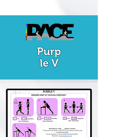
Purp
le V