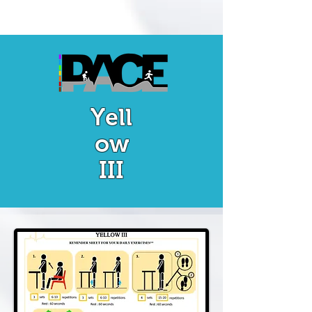
Yell
ow
III